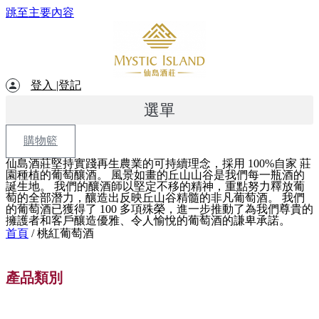
跳至主要內容
登入 |登記
選單
購物籃
仙島酒莊堅持實踐再生農業的可持續理念，採用 100%自家 莊
園種植的葡萄釀酒。 風景如畫的丘山山谷是我們每一瓶酒的
誕生地。 我們的釀酒師以堅定不移的精神，重點努力釋放葡
萄的全部潛力，釀造出反映丘山谷精髓的非凡葡萄酒。 我們
的葡萄酒已獲得了 100 多項殊榮，進一步推動了為我們尊貴的
擁護者和客戶釀造優雅、令人愉悅的葡萄酒的謙卑承諾。
首頁
/ 桃紅葡萄酒
產品類別