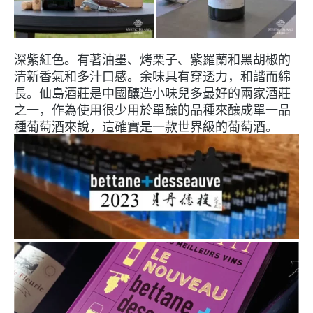
深紫紅色。有著油墨、烤栗子、紫羅蘭和黑胡椒的
清新香氣和多汁口感。余味具有穿透力，和諧而綿
長。仙島酒莊是中國釀造小味兒多最好的兩家酒莊
之一，作為使用很少用於單釀的品種來釀成單一品
種葡萄酒來說，這確實是一款世界級的葡萄酒。