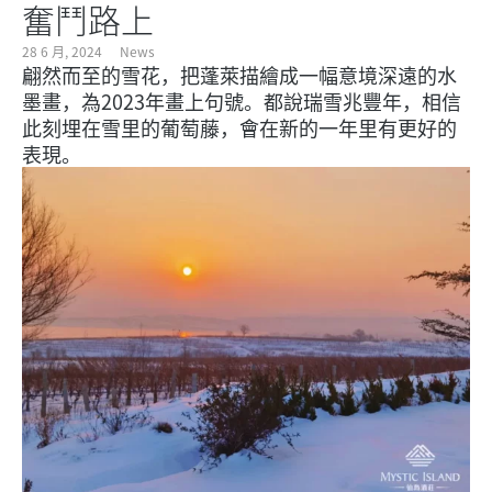
奮鬥路上
28 6 月, 2024
News
翩然而至的雪花，把蓬萊描繪成一幅意境深遠的水
墨畫，為2023年畫上句號。都說瑞雪兆豐年，相信
此刻埋在雪里的葡萄藤，會在新的一年里有更好的
表現。