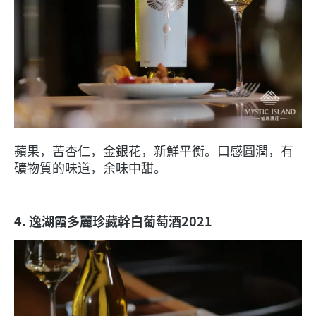
蘋果，苦杏仁，金銀花，新鮮平衡。口感圓潤，有
礦物質的味道，余味中甜。
4. 逸湖霞多麗珍藏幹白葡萄酒2021