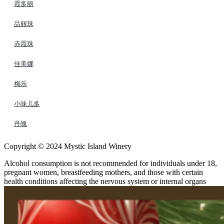
霞多丽
品丽珠
赤霞珠
佳美娜
梅乐
小味儿多
丹魄
Copyright © 2024 Mystic Island Winery
Alcohol consumption is not recommended for individuals under 18,
pregnant women, breastfeeding mothers, and those with certain
health conditions affecting the nervous system or internal organs